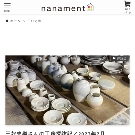
web
menu
shop
ホーム
三好史織
探訪記
三好史織さんの工房探訪記／2023年2月