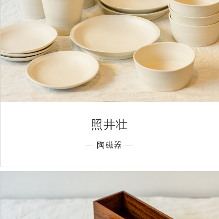
照井壮
― 陶磁器 ―