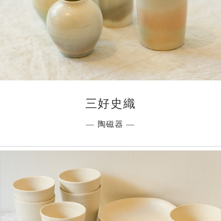
三好史織
― 陶磁器 ―